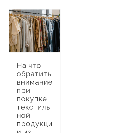
Путеводитель по Турецкому Текстильному Рынку
На что обратить внимание при покупке текстильной продукции из Турции
На что
обратить
внимание
при
покупке
текстиль
ной
продукци
и из