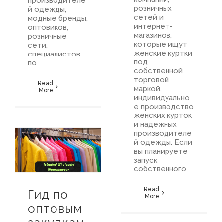
производителе
розничных
й одежды,
сетей и
модные бренды,
интернет-
оптовиков,
магазинов,
розничные
которые ищут
сети,
женские куртки
специалистов
под
по
собственной
торговой
Read
маркой,
More
индивидуально
е производство
женских курток
и надежных
производителе
й одежды. Если
вы планируете
Путеводитель по Турецкому Текстильному Рынку
Гид по оптовым закупкам женской одежды в Стамбуле
запуск
собственного
Read
Гид по
More
оптовым