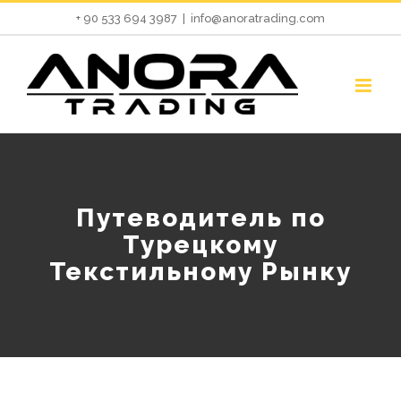
Skip
+ 90 533 694 3987
|
info@anoratrading.com
to
content
Путеводитель по
Турецкому
Текстильному Рынку