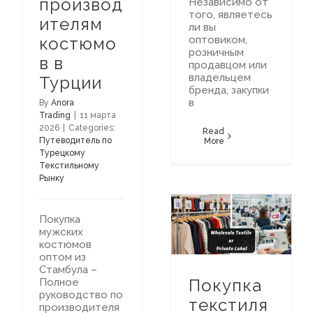
производ
Независимо от
того, являетесь
ителям
ли вы
костюмо
оптовиком,
розничным
в в
продавцом или
владельцем
Турции
бренда, закупки
в
By
Anora
Trading
|
11 марта
2026
|
Categories:
Read
Путеводитель по
More
Турецкому
Текстильному
Рынку
Покупка
Путеводитель по Турецкому Текстильному Рынку
Покупка текстиля оптом из Турции или производство под собственной маркой: преимущества и различия
мужских
костюмов
оптом из
Стамбула –
Покупка
Полное
руководство по
текстиля
производителя