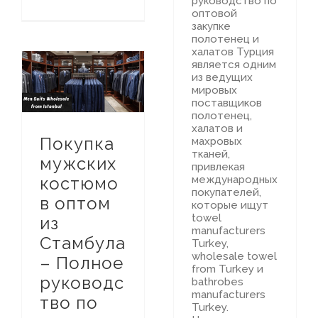
руководство по
оптовой
закупке
полотенец и
халатов Турция
является одним
из ведущих
Путеводитель по Турецкому Текстильному Рынку
Покупка мужских костюмов оптом из Стамбула – Полное руководство по производителям костюмов в Турции
мировых
поставщиков
полотенец,
халатов и
Покупка
махровых
тканей,
мужских
привлекая
костюмо
международных
покупателей,
в оптом
которые ищут
towel
из
manufacturers
Стамбула
Turkey,
wholesale towel
– Полное
from Turkey и
руководс
bathrobes
manufacturers
тво по
Turkey.