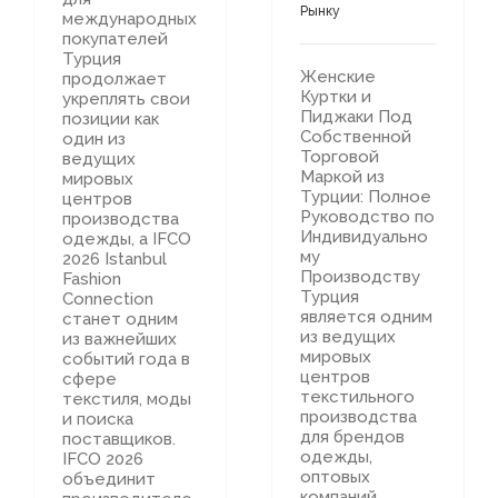
Рынку
международных
покупателей
Турция
Женские
продолжает
Куртки и
укреплять свои
Пиджаки Под
позиции как
Собственной
один из
Торговой
ведущих
Маркой из
мировых
Турции: Полное
центров
Руководство по
производства
Индивидуально
одежды, а IFCO
му
2026 Istanbul
Производству
Fashion
Турция
Connection
является одним
станет одним
из ведущих
из важнейших
мировых
событий года в
центров
сфере
текстильного
текстиля, моды
производства
и поиска
для брендов
поставщиков.
одежды,
IFCO 2026
оптовых
объединит
компаний,