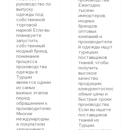
производства.
руководство по
Ежегодно
выпуску
тысячи
одежды под
импортеров,
собственной
модных
торговой
брендов,
маркой Если вы
оптовых
планируете
компаний и
запустить
производителе
собственный
й одежды ищут
модный бренд,
турецких
понимание
поставщиков
процесса
тканей, чтобы
производства
получить
одежды в
высокое
Турции
качество
является одним
продукции,
из самых
конкурентоспос
важных этапов
обные цены и
перед
быстрые сроки
обращением к
производства.
производителю.
Если вы ищете
Многие
поставщиков
международны
тканей из
е покупатели
Турции,
запрашивают