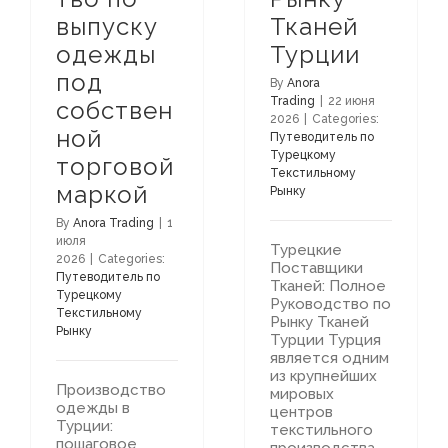
выпуску
Тканей
одежды
Турции
под
By
Anora
Trading
|
22 июня
собствен
2026
|
Categories:
ной
Путеводитель по
Турецкому
торговой
Текстильному
маркой
Рынку
By
Anora Trading
|
1
июля
Турецкие
2026
|
Categories:
Поставщики
Путеводитель по
Тканей: Полное
Турецкому
Руководство по
Текстильному
Рынку Тканей
Рынку
Турции Турция
является одним
из крупнейших
Производство
мировых
одежды в
центров
Турции:
текстильного
пошаговое