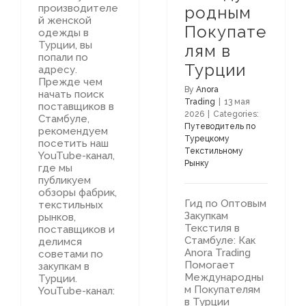
производителе
родным
й женской
Покупате
одежды в
Турции, вы
лям в
попали по
Турции
адресу.
Прежде чем
By
Anora
начать поиск
Trading
|
13 мая
поставщиков в
2026
|
Categories:
Стамбуле,
Путеводитель по
рекомендуем
Турецкому
посетить наш
Текстильному
YouTube-канал,
Рынку
где мы
публикуем
обзоры фабрик,
Гид по Оптовым
текстильных
Закупкам
рынков,
Текстиля в
поставщиков и
Стамбуле: Как
делимся
Anora Trading
советами по
Помогает
закупкам в
Международны
Турции.
м Покупателям
YouTube-канал:
в Турции