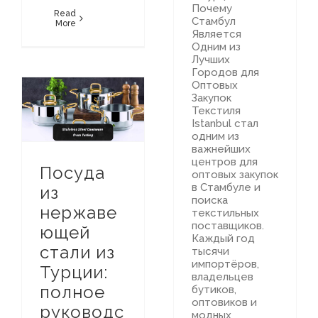
Почему
Read
Стамбул
More
Является
Одним из
Лучших
Городов для
Оптовых
Закупок
Текстиля
Путеводитель по Турецкому Текстильному Рынку
Посуда из нержавеющей стали из Турции: полное руководство по закупке
Istanbul стал
одним из
важнейших
центров для
Посуда
оптовых закупок
в Стамбуле и
из
поиска
нержаве
текстильных
поставщиков.
ющей
Каждый год
стали из
тысячи
импортёров,
Турции:
владельцев
полное
бутиков,
оптовиков и
руководс
модных