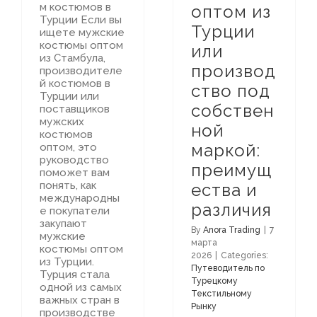
м костюмов в
оптом из
Турции Если вы
Турции
ищете мужские
костюмы оптом
или
из Стамбула,
производ
производителе
й костюмов в
ство под
Турции или
собствен
поставщиков
мужских
ной
костюмов
маркой:
оптом, это
руководство
преимущ
поможет вам
понять, как
ества и
международны
различия
е покупатели
закупают
By
Anora Trading
|
7
мужские
марта
костюмы оптом
2026
|
Categories:
из Турции.
Путеводитель по
Турция стала
Турецкому
одной из самых
Текстильному
важных стран в
Рынку
производстве