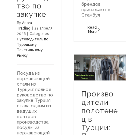
тво по
брендов
приезжают в
закупке
Стамбул
By
Anora
Read
Trading
|
22 апреля
More
2026
|
Categories:
Путеводитель по
Турецкому
Текстильному
Рынку
Путеводитель по Турецкому Текстильному Рынку
Производители полотенец в Турции: Полное руководство по оптовой закупке полотенец и халатов
Посуда из
нержавеющей
стали из
Турции: полное
Произво
руководство по
закупке Турция
дители
стала одним из
полотене
ведущих
центров
ц в
производства
Турции:
посуды из
нержавеющей