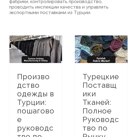
фабрики, контролировать производство,
проводить инспекции качества и управлять
экспортными поставками из Турции.
Путеводитель по Турецкому Текстильному Рынку
Производство одежды в Турции: пошаговое руководство по выпуску одежды под собственной торговой маркой
Турецкие Поставщики Тканей: Полное Руководство по Рынку Тканей Турции
Путеводитель по Турецкому Текстильному Рынку
Произво
Турецкие
дство
Поставщ
одежды в
ики
Турции:
Тканей:
пошагово
Полное
е
Руководс
руководс
тво по
тво по
Рынку