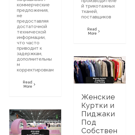
производителе
коммерческие
й трикотажных
предложения,
тканей,
не
поставщиков
предоставляя
достаточной
Read
технической
More
информации,
что часто
приводит к
задержкам,
дополнительны
м
корректировкам
Женские Куртки и Пиджаки Под Собственной Торговой Маркой из Турции: Полное Руководство по Индивидуальному Производству
Путеводитель по Турецкому Текстильному Рынку
Read
More
Женские
Куртки и
Пиджаки
Под
Путеводитель по Турецкому Текстильному Рынку
IFCO 2026 Istanbul Fashion Connection
Собствен