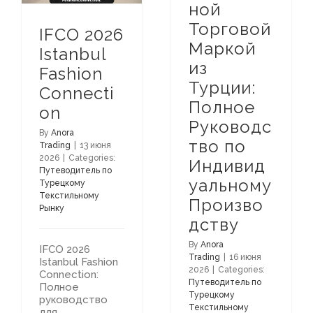
ной
Торговой
IFCO 2026
Маркой
Istanbul
из
Fashion
Турции:
Connecti
Полное
on
Руководс
By
Anora
тво по
Trading
|
13 июня
2026
|
Categories:
Индивид
Путеводитель по
уальному
Турецкому
Текстильному
Произво
Рынку
дству
By
Anora
IFCO 2026
Trading
|
16 июня
Istanbul Fashion
2026
|
Categories:
Connection:
Путеводитель по
Полное
Турецкому
руководство
Текстильному
для