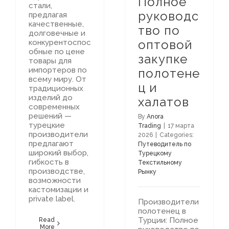
Полное
стали,
руководс
предлагая
качественные,
тво по
долговечные и
оптовой
конкурентоспос
обные по цене
закупке
товары для
импортеров по
полотене
всему миру. От
ц и
традиционных
изделий до
халатов
современных
решений —
By
Anora
турецкие
Trading
|
17 марта
производители
2026
|
Categories:
предлагают
Путеводитель по
широкий выбор,
Турецкому
гибкость в
Текстильному
производстве,
Рынку
возможности
кастомизации и
private label.
Производители
полотенец в
Турции: Полное
Read
More