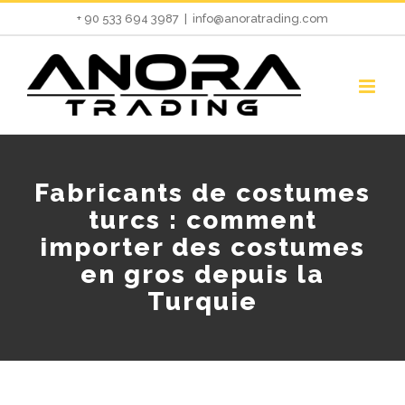
Skip
+ 90 533 694 3987
|
info@anoratrading.com
to
content
Fabricants de costumes
turcs : comment
importer des costumes
en gros depuis la
Turquie