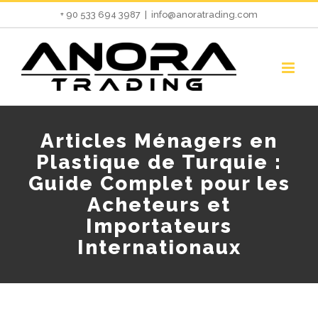
Skip
+ 90 533 694 3987
|
info@anoratrading.com
to
content
Articles Ménagers en
Plastique de Turquie :
Guide Complet pour les
Acheteurs et
Importateurs
Internationaux