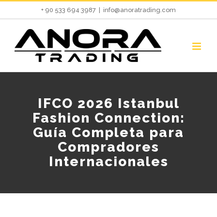
Skip
+ 90 533 694 3987
|
info@anoratrading.com
to
content
IFCO 2026 Istanbul
Fashion Connection:
Guía Completa para
Compradores
Internacionales