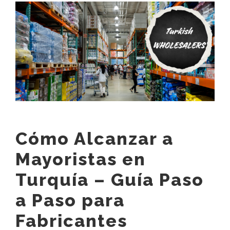
View
Contacto
Larger
Image
Español
English
العربية
Français
Cómo Alcanzar a
Русский
Mayoristas en
Turquía – Guía Paso
a Paso para
Fabricantes