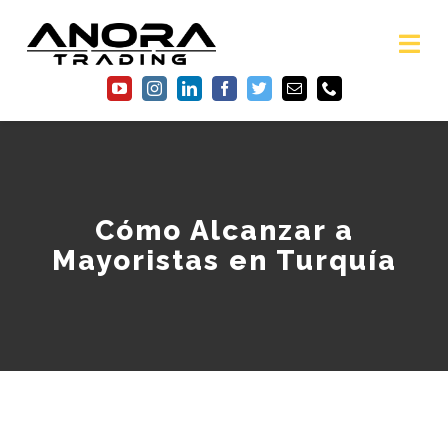
Skip
to
content
Tog
Nav
Inicio
Nosotros
Cómo Alcanzar a
Servicios
Mayoristas en Turquía
Galería
Preg. Frec.
Artículos