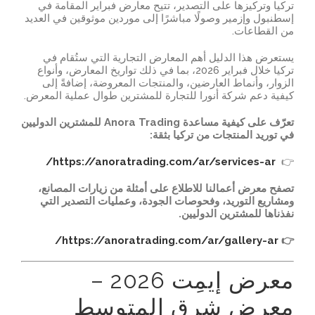
تركيا وتركيزها على التصدير، تتيح معارض فبراير المقامة في
إسطنبول وإزمير وصولًا مباشرًا إلى موردين موثوقين في العديد
من القطاعات.
يستعرض هذا الدليل أهم المعارض التجارية التي ستُقام في
تركيا خلال فبراير 2026، بما في ذلك تواريخ المعارض، وأنواع
الزوار، وأنماط العارضين، والمنتجات المعروضة، إضافةً إلى
كيفية دعم شركة أنورا للتجارة للمشترين طوال عملية المعرض.
تعرّف على كيفية مساعدة
Anora Trading للمشترين الدوليين
في توريد المنتجات من تركيا بثقة:
https://anoratrading.com/ar/services-ar/
👉
تصفح معرض أعمالنا للاطلاع على أمثلة من زيارات المصانع،
ومشاريع التوريد، وفحوصات الجودة، وعمليات التصدير التي
نفذناها للمشترين الدوليين
.
https://anoratrading.com/ar/gallery-ar/
👉
معرض إيمِت 2026 –
معرض شرق المتوسط