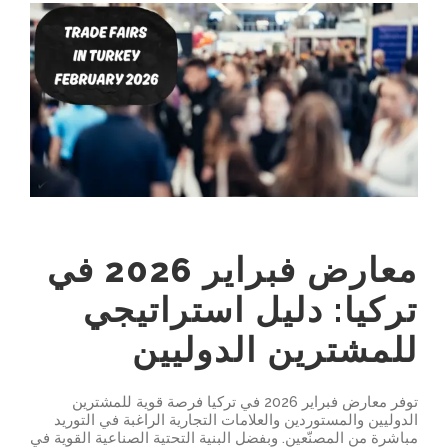
View
اتصل بنا
Larger
Image
العربية
English
Français
Español
معارض فبراير 2026 في
Русский
تركيا: دليل استراتيجي
للمشترين الدوليين
توفر معارض فبراير 2026 في تركيا فرصة قوية للمشترين
الدوليين والمستوردين والعلامات التجارية الراغبة في التوريد
مباشرة من المصنّعين. وبفضل البنية التحتية الصناعية القوية في